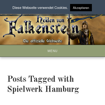
Diese Webseite verwendet Cookies.
Akzeptieren
Skip
to
content
MENU
Posts Tagged with
Spielwerk Hamburg