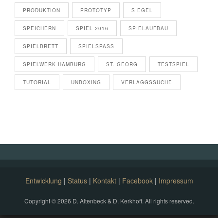
PRODUKTION
PROTOTYP
SIEGEL
SPEICHERN
SPIEL 2016
SPIELAUFBAU
SPIELBRETT
SPIELSPASS
SPIELWERK HAMBURG
ST. GEORG
TESTSPIEL
TUTORIAL
UNBOXING
VERLAGGSSUCHE
Entwicklung
|
Status
|
Kontakt
|
Facebook
|
Impressum
Copyright © 2026 D. Altenbeck & D. Kerkhoff. All rights reserved.