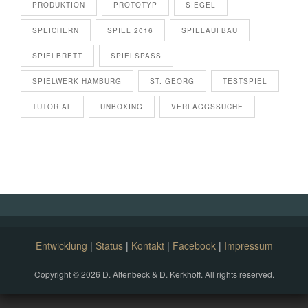
PRODUKTION
PROTOTYP
SIEGEL
SPEICHERN
SPIEL 2016
SPIELAUFBAU
SPIELBRETT
SPIELSPASS
SPIELWERK HAMBURG
ST. GEORG
TESTSPIEL
TUTORIAL
UNBOXING
VERLAGGSSUCHE
Entwicklung
|
Status
|
Kontakt
|
Facebook
|
Impressum
Copyright © 2026 D. Altenbeck & D. Kerkhoff. All rights reserved.