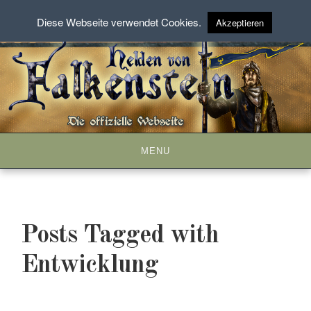
Diese Webseite verwendet Cookies.
Akzeptieren
Skip
to
content
MENU
Posts Tagged with
Entwicklung