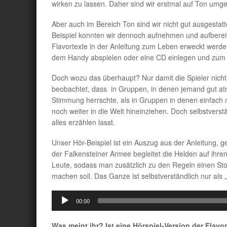
wirken zu lassen. Daher sind wir erstmal auf Ton umge
Aber auch im Bereich Ton sind wir nicht gut ausgestatt
Beispiel konnten wir dennoch aufnehmen und aufberei
Flavortexte in der Anleitung zum Leben erweckt werde
dem Handy abspielen oder eine CD einlegen und zum 
Doch wozu das überhaupt? Nur damit die Spieler nich
beobachtet, dass in Gruppen, in denen jemand gut atm
Stimmung herrschte, als in Gruppen in denen einfach
noch weiter in die Welt hineinziehen. Doch selbstverstä
alles erzählen lasst.
Unser Hör-Beispiel ist ein Auszug aus der Anleitung, 
der Falkensteiner Armee begleitet die Helden auf ihre
Leute, sodass man zusätzlich zu den Regeln einen Sto
machen soll. Das Ganze ist selbstverständlich nur als
Audio-
00:00
Player
Was meint ihr? Ist eine Hörspiel-Version der Flavo