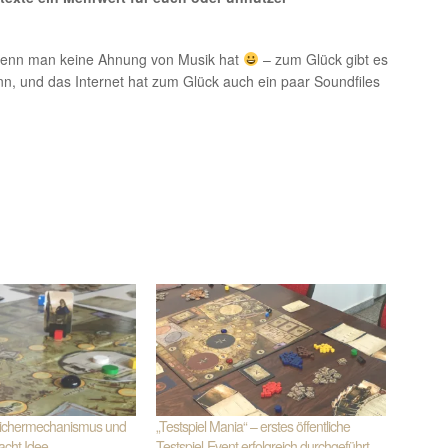
um
die
Lautstärke
, wenn man keine Ahnung von Musik hat
– zum Glück gibt es
zu
n, und das Internet hat zum Glück auch ein paar Soundfiles
regeln.
eichermechanismus und
„Testspiel Mania“ – erstes öffentliche
lacht Idee
Testspiel-Event erfolgreich durchgeführt