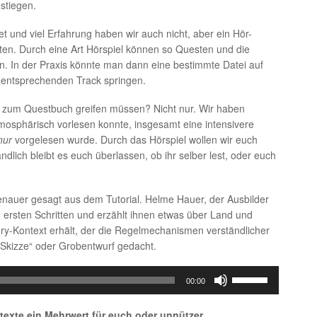
stiegen.
et und viel Erfahrung haben wir auch nicht, aber ein Hör-
ten. Durch eine Art Hörspiel können so Questen und die
n. In der Praxis könnte man dann eine bestimmte Datei auf
entsprechenden Track springen.
t zum Questbuch greifen müssen? Nicht nur. Wir haben
osphärisch vorlesen konnte, insgesamt eine intensivere
nur
vorgelesen wurde. Durch das Hörspiel wollen wir euch
ndlich bleibt es euch überlassen, ob ihr selber lest, oder euch
genauer gesagt aus dem Tutorial. Helme Hauer, der Ausbilder
n ersten Schritten und erzählt ihnen etwas über Land und
ry-Kontext erhält, der die Regelmechanismen verständlicher
 „Skizze“ oder Grobentwurf gedacht.
Pfeiltasten
00:00
Hoch/Runter
benutzen,
rtexte ein Mehrwert für euch oder unnützer