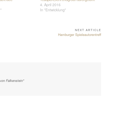
4. April 2016
"
In "Entwicklung"
NEXT ARTICLE
Next
Hamburger Spieleautorentreff
Article:
 von Falkenstein"