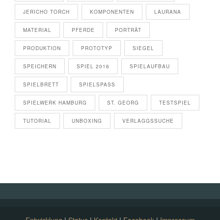
JERICHO TORCH
KOMPONENTEN
LAURANA
MATERIAL
PFERDE
PORTRÄT
PRODUKTION
PROTOTYP
SIEGEL
SPEICHERN
SPIEL 2016
SPIELAUFBAU
SPIELBRETT
SPIELSPASS
SPIELWERK HAMBURG
ST. GEORG
TESTSPIEL
TUTORIAL
UNBOXING
VERLAGGSSUCHE
Entwicklung
|
Status
|
Kontakt
|
Facebook
|
Impressum